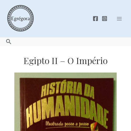
Skip
to
content
Mai
Men
Search
Egipto II – O Império