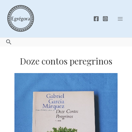
Skip
to
content
Mai
Men
Search
Doze contos peregrinos