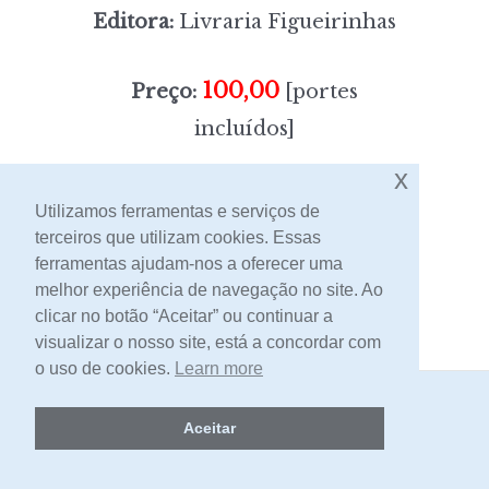
Editora:
Livraria Figueirinhas
100,00
Preço:
[portes
incluídos]
x
Sem stock
Utilizamos ferramentas e serviços de
terceiros que utilizam cookies. Essas
ferramentas ajudam-nos a oferecer uma
Contacto
melhor experiência de navegação no site. Ao
clicar no botão “Aceitar” ou continuar a
visualizar o nosso site, está a concordar com
o uso de cookies.
Learn more
2026 -
Livraria Egrégora
Aceitar