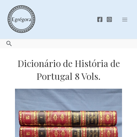
Skip
to
content
Mai
Men
Search
Dicionário de História de
Portugal 8 Vols.