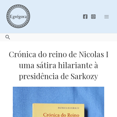
Skip
to
content
Mai
Men
Search
Crónica do reino de Nicolas I
uma sátira hilariante à
presidência de Sarkozy