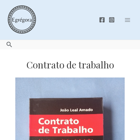
Skip
to
content
Mai
Men
Search
Contrato de trabalho