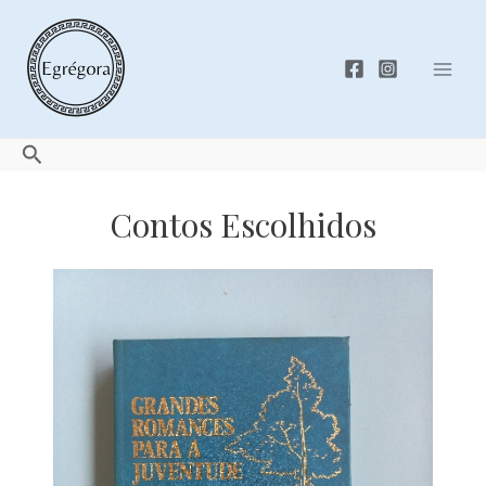
Skip
to
content
Mai
Men
Search
Contos Escolhidos