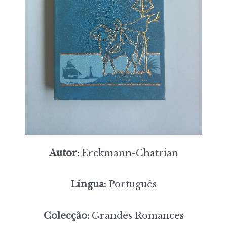
Autor:
Erckmann-Chatrian
Língua:
Português
Colecção:
Grandes Romances