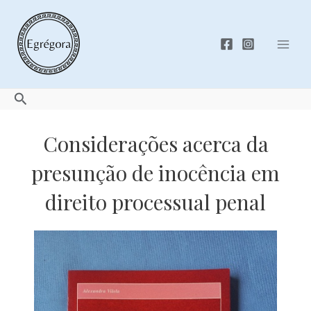
Skip
to
content
Mai
Men
Search
Considerações acerca da
presunção de inocência em
direito processual penal