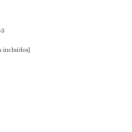
-3
 incluídos]