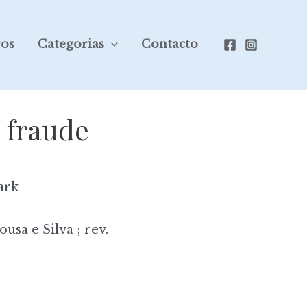
ros
Categorias
Contacto
 fraude
ark
usa e Silva ; rev.