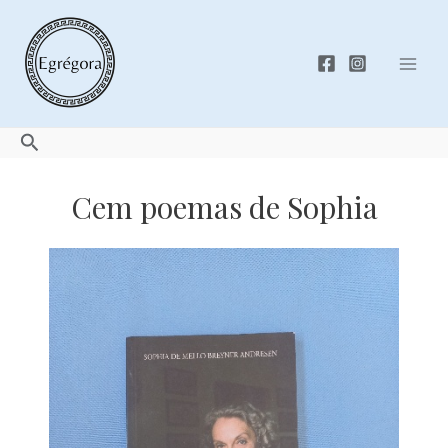
Skip
to
content
Mai
Men
Search
Cem poemas de Sophia