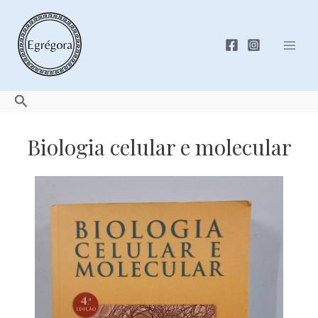
Skip
to
content
Mai
Men
Search
Biologia celular e molecular