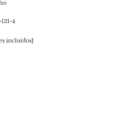
ho
-131-4
es incluídos]