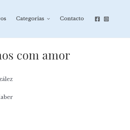
ros
Categorias
Contacto
lhos com amor
zález
Haber