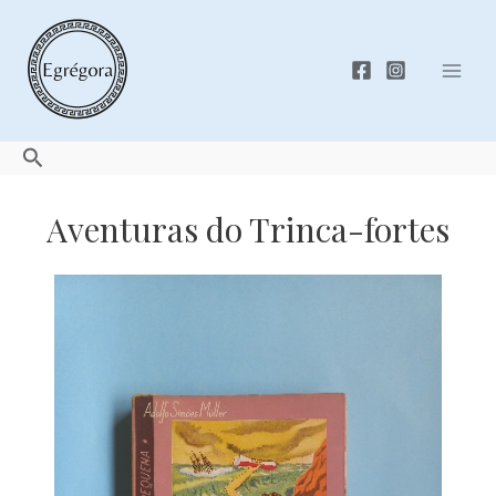
Skip
to
content
Mai
Men
Search
Aventuras do Trinca-fortes