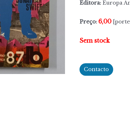
Editora:
Europa A
6,00
Preço:
[porte
Sem stock
Contacto