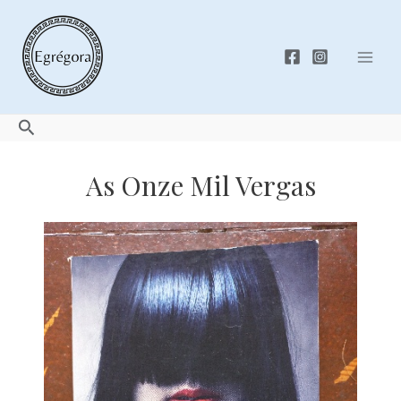
Skip
to
content
Mai
Men
Search
As Onze Mil Vergas