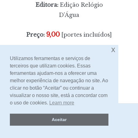
Editora:
Edição Relógio
D’Água
9,00
Preço:
[portes incluídos]
x
Sem stock
Utilizamos ferramentas e serviços de
terceiros que utilizam cookies. Essas
ferramentas ajudam-nos a oferecer uma
Contacto
melhor experiência de navegação no site. Ao
clicar no botão “Aceitar” ou continuar a
visualizar o nosso site, está a concordar com
o uso de cookies.
Learn more
2026 -
Livraria Egrégora
Aceitar