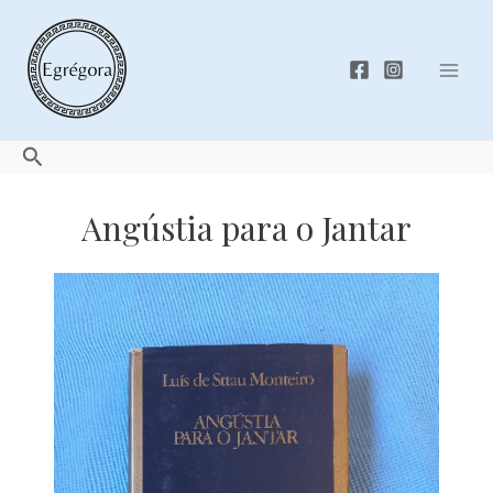
Skip
to
content
Mai
Men
Search
Angústia para o Jantar