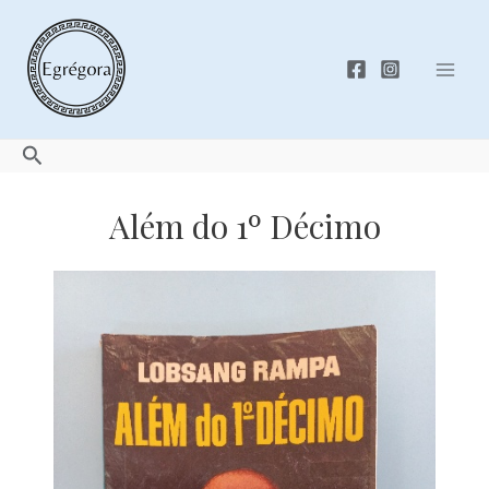
Skip
to
content
Mai
Men
Search
Além do 1º Décimo