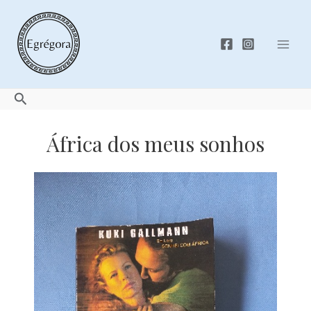
Skip
to
content
Mai
Men
Search
África dos meus sonhos