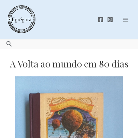
Skip
to
content
Mai
Men
Search
A Volta ao mundo em 80 dias