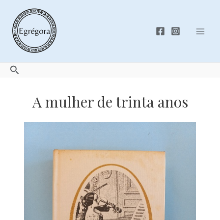
Skip
to
content
Mai
Men
Search
A mulher de trinta anos