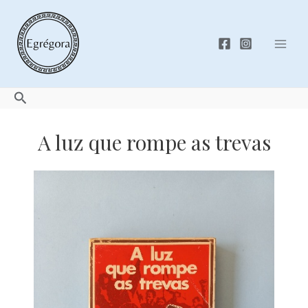
Skip
to
content
Mai
Men
Search
A luz que rompe as trevas