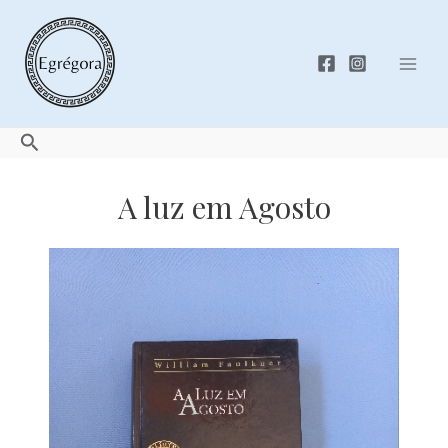
Skip
to
content
Mai
Men
Search
A luz em Agosto