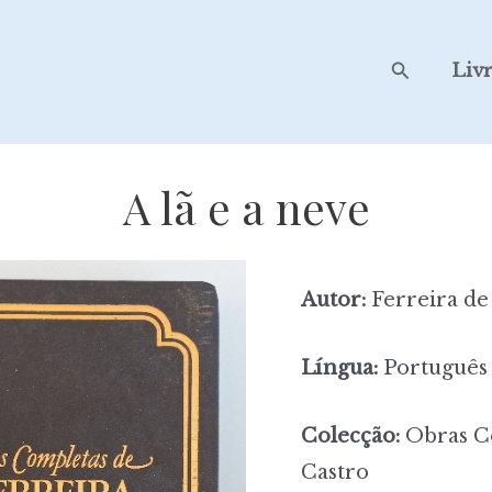
Search
Liv
A lã e a neve
Autor:
Ferreira de
Língua:
Português
Colecção:
Obras Co
Castro