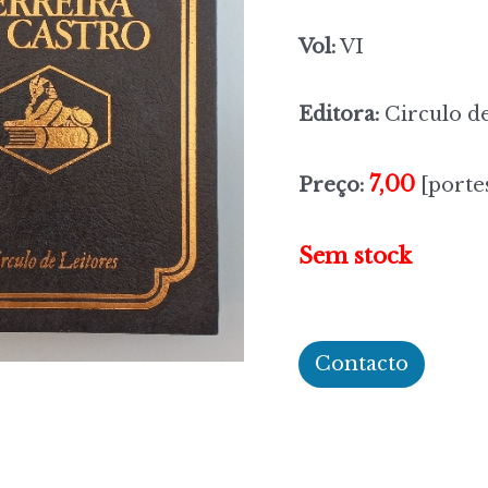
Vol:
VI
Editora:
Circulo de
7,00
Preço:
[portes
Sem stock
Contacto