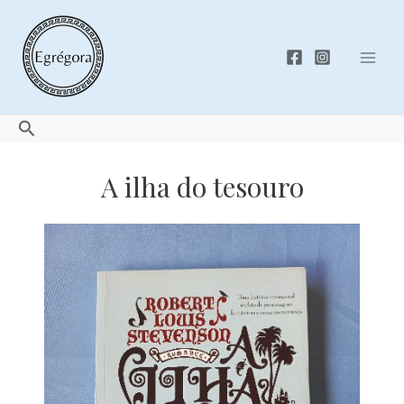
Skip
to
content
Mai
Men
Search
A ilha do tesouro