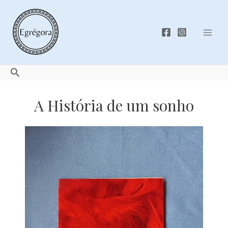
Skip
to
content
Mai
Men
Search
A História de um sonho