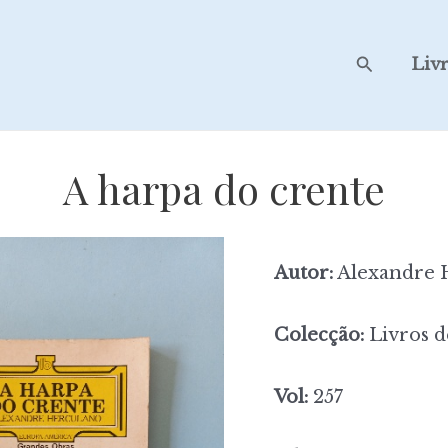
Search
Liv
A harpa do crente
Autor:
Alexandre 
Colecção:
Livros d
Vol:
257