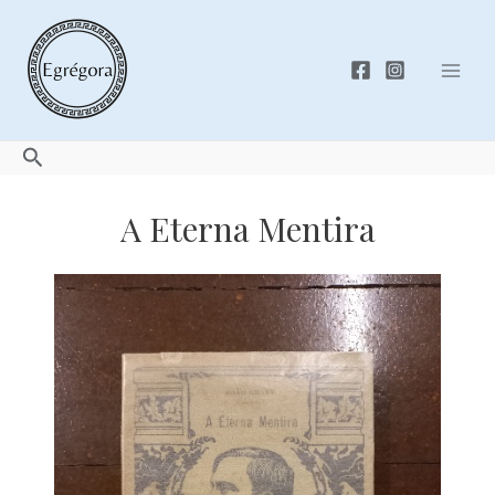
Skip
to
content
Mai
Men
Search
A Eterna Mentira