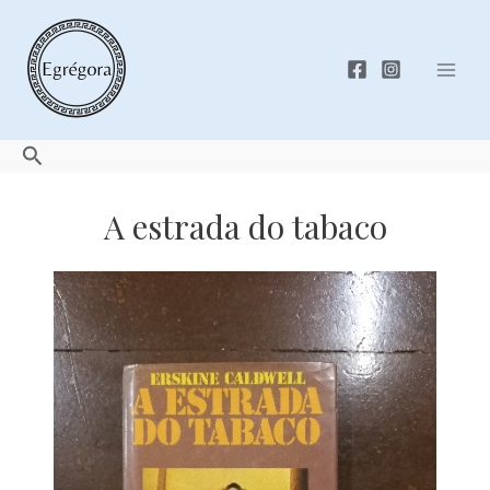
Skip
to
content
Mai
Men
Search
A estrada do tabaco