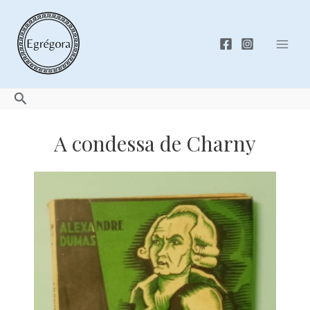
Skip
to
content
Mai
Men
Search
A condessa de Charny