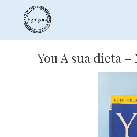
Skip
to
content
You A sua dieta – 