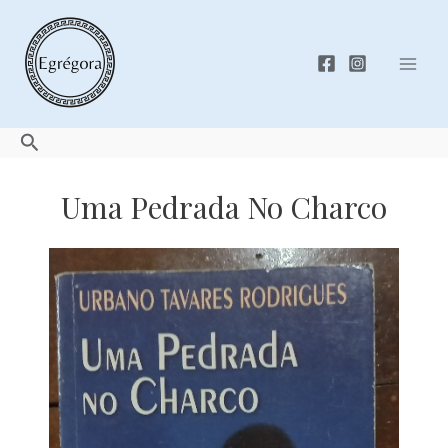
Skip
to
content
Mai
Men
Search
Uma Pedrada No Charco