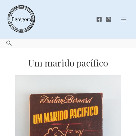
Skip
to
content
Mai
Men
Search
Um marido pacífico