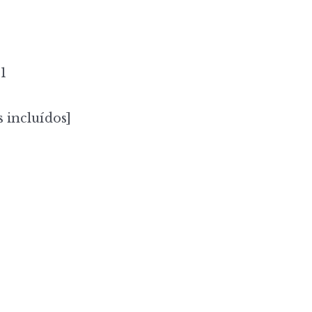
1
 incluídos]