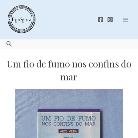
Skip
to
content
Mai
Men
Search
Um fio de fumo nos confins do
mar