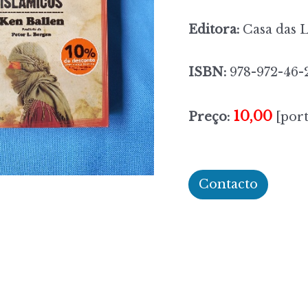
Editora:
Casa das L
ISBN:
978-972-46-
10,00
Preço:
[port
Contacto