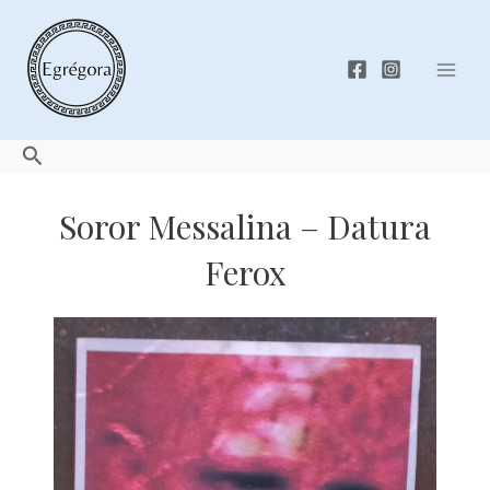
Skip
to
content
Mai
Men
Search
Soror Messalina – Datura
Ferox