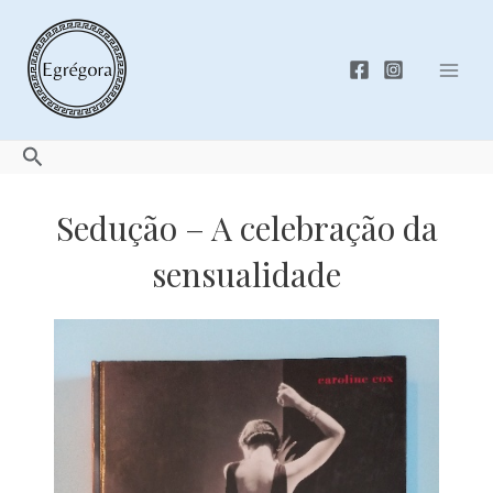
Skip
to
content
Mai
Men
Search
Sedução – A celebração da
sensualidade