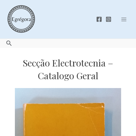
Skip
to
content
Mai
Men
Search
Secção Electrotecnia –
Catalogo Geral