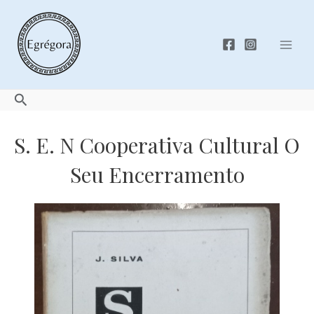
Skip
to
content
Mai
Men
Search
S. E. N Cooperativa Cultural O
Seu Encerramento