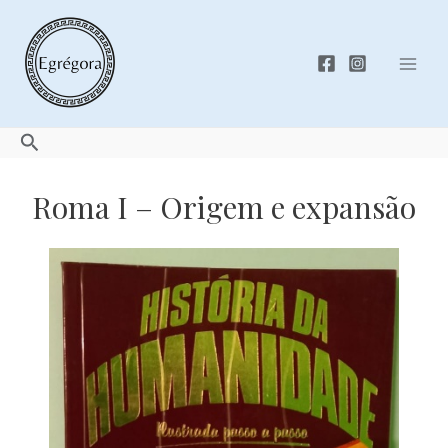
Skip
to
content
Mai
Men
Search
Roma I – Origem e expansão