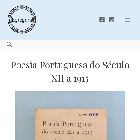
Skip
to
content
Mai
Men
Search
Poesia Portuguesa do Século
XII a 1915