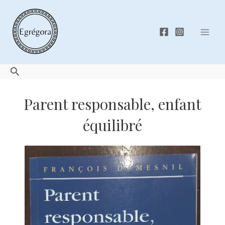
Skip
to
content
Mai
Men
Search
Parent responsable, enfant
équilibré