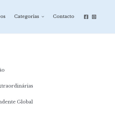
ros
Categorias
Contacto
ão
traordinárias
dente Global