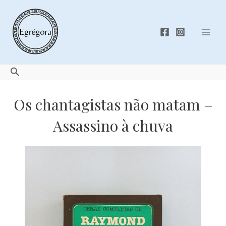
Skip
to
content
Mai
Men
Search
Os chantagistas não matam –
Assassino à chuva