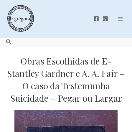
Skip
to
content
Mai
Men
Search
Obras Escolhidas de E-
Stantley Gardner e A. A. Fair –
O caso da Testemunha
Suicidade – Pegar ou Largar