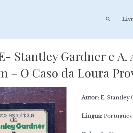
Search
Liv
E- Stantley Gardner e A. 
m – O Caso da Loura Pro
Autor:
E. Stantley 
Língua:
Português