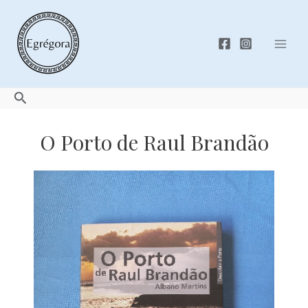
Skip
to
content
Mai
Men
Search
O Porto de Raul Brandão