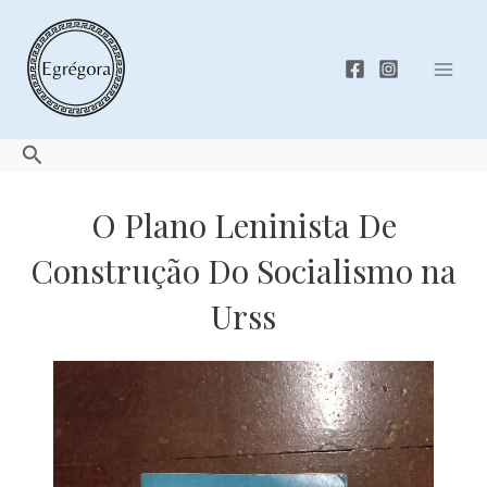
Skip
to
content
Mai
Men
Search
O Plano Leninista De
Construção Do Socialismo na
Urss