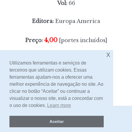
Vol:
66
Editora:
Europa America
4,00
Preço:
[portes incluídos]
x
Sem stock
Utilizamos ferramentas e serviços de
terceiros que utilizam cookies. Essas
ferramentas ajudam-nos a oferecer uma
Contacto
melhor experiência de navegação no site. Ao
clicar no botão “Aceitar” ou continuar a
visualizar o nosso site, está a concordar com
o uso de cookies.
Learn more
2026 -
Livraria Egrégora
Aceitar