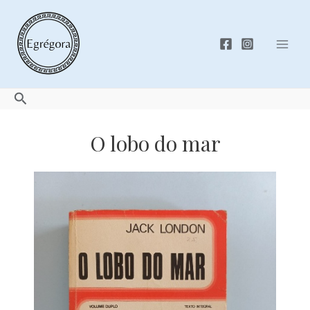
Skip
to
content
Mai
Men
Search
O lobo do mar