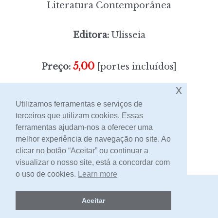
Literatura Contemporânea
Editora:
Ulisseia
5,00
Preço:
[portes incluídos]
x
Sem stock
Utilizamos ferramentas e serviços de
terceiros que utilizam cookies. Essas
ferramentas ajudam-nos a oferecer uma
Contacto
melhor experiência de navegação no site. Ao
clicar no botão “Aceitar” ou continuar a
visualizar o nosso site, está a concordar com
o uso de cookies.
Learn more
2026 -
Livraria Egrégora
Aceitar