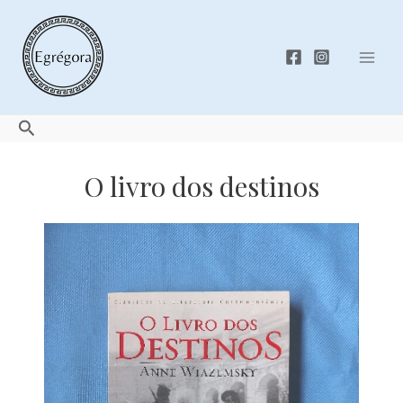
Skip
to
content
Mai
Men
Search
O livro dos destinos